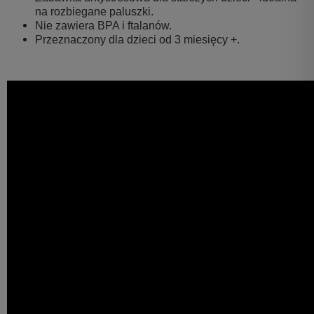
na rozbiegane paluszki.
Nie zawiera BPA i ftalanów.
Przeznaczony dla dzieci od 3 miesięcy +.