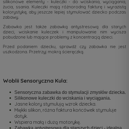
silikonowe elementy - kuleczki - do wciskania, wyciągania,
żucia, ssania. Kuleczki mają różnorodną fakturę i wyrazistą
kolorystykę, aby jeszcze lepiej stymulować dziecko podczas
zabawy.
Zabawka jest także zabawką antystresową dla starych
dzieci, wciskanie kuleczek i manipulowanie nim wycisza
pobudzone lub mające problemy z koncentracją dzieci.
Przed podaniem dziecku, sprawdź czy zabawka nie jest
uszkodzona. Przetrzyj mokrą ścieręczką.
Woblii Sensoryczna Kula
:
Sensoryczna zabawka do stymulacji zmysłów dziecka.
Silikonowe kuleczki do wciskania i wyciągania.
Jasne kolory stymulują wzrok dziecka.
Miękki silikon, różna faktura końcówek stymuluje
dotyk.
Wspiera małą i dużą motorykę.
Zabawka antystresowa dla starszych dzieci - idealna