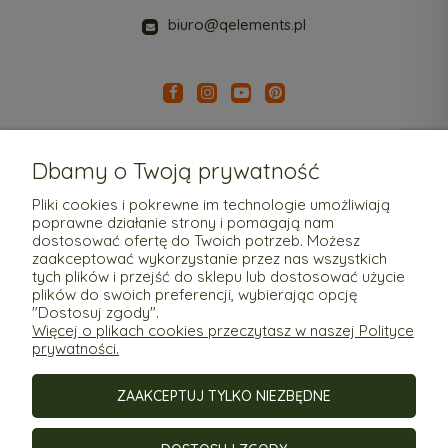
biuro@qelements.pl
Dbamy o Twoją prywatność
Pliki cookies i pokrewne im technologie umożliwiają
poprawne działanie strony i pomagają nam
Pomoc
dostosować ofertę do Twoich potrzeb. Możesz
zaakceptować wykorzystanie przez nas wszystkich
tych plików i przejść do sklepu lub dostosować użycie
Moje konto
plików do swoich preferencji, wybierając opcję
"Dostosuj zgody".
Więcej o plikach cookies przeczytasz w naszej Polityce
Płatności i dostawa
prywatności.
ZAAKCEPTUJ TYLKO NIEZBĘDNE
Informacje