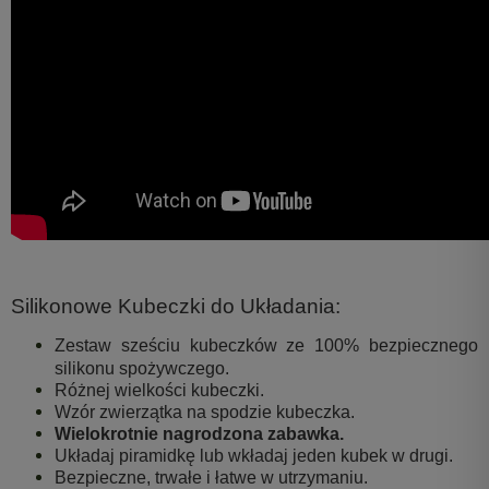
Silikonowe Kubeczki do Układania:
Zestaw sześciu kubeczków ze 100% bezpiecznego
silikonu spożywczego.
Różnej wielkości kubeczki.
Wzór zwierzątka na spodzie kubeczka.
Wielokrotnie nagrodzona zabawka.
Układaj piramidkę lub wkładaj jeden kubek w drugi.
Bezpieczne, trwałe i łatwe w utrzymaniu.