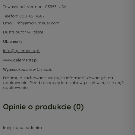
Townshend,
Vermont 05353, USA
Telefon: 800-451-4387
Email:
info@marymeyer.com
Dystrybutor w Polsce:
QElements
info@qelements.pl
www.qelements.pl
Wyprodukowane w Chinach.
Prosimy o zachowanie ważnych informacji zawartych na
opakowaniu. Przed rozpoczęciem zabawy usuń wszystkie części
opakowania.
Opinie o produkcie (0)
Imię lub pseudonim: