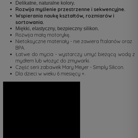
Delikatne, naturalne kolory.
Rozwija myślenie przestrzenne i sekwencyjne.
Wspierania naukę kształtów, rozmiarów i
sortowania.
Miękki, elastyczny, bezpieczny silikon.
Rozwija małą motorykę.
Nietoksyczne materiały - nie zawiera ftalanów oraz
BPA.
Łatwe do mycia - wystarczy umyć bieżącą wodą z
mydłem lub włożyć do zmywarki.
Część serii zabawek Mary Meyer - Simply Silicon.
Dla dzieci w wieku 6 miesięcy +.