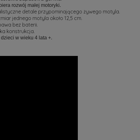
iera rozwój małej motoryki.
listyczne detale przypominającego żywego motyla.
miar jednego motyla około 12,5 cm.
awa bez baterii.
ka konstrukcja.
 dzieci w wieku 4 lata +.