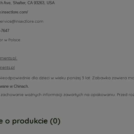
h Ave, Shafter, CA 93263, USA
.insectlore.com/
ervice@insectlore.com
-7647
r w Polsce:
ments.pl
ents.pl
ieodpowiednie dla dzieci w wieku poniżej 3 lat. Zabawka zawiera ma
wane w Chinach.
 zachowanie ważnych informacji zawartych na opakowaniu. Przed ro
e o produkcie (0)