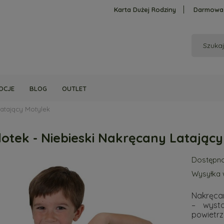
Karta Dużej Rodziny
Darmowa 
OCJE
BLOG
OUTLET
Latający Motylek
otek - Niebieski Nakręcany Latając
Dostępno
Wysyłka 
Nakręca
– wyst
powietrz