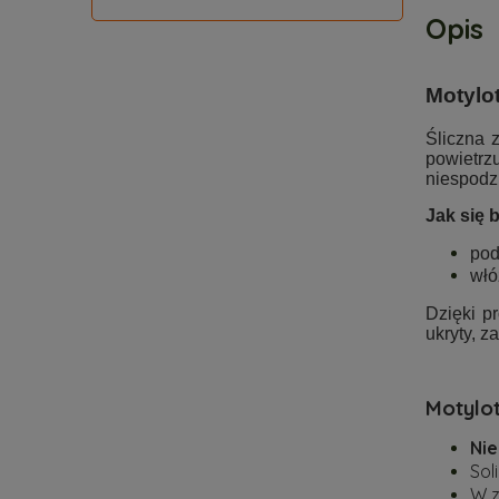
Opis
Motylo
Śliczna 
powietrz
niespodzi
Jak się 
pod
włó
Dzięki p
ukryty, 
Motylot
Nie
Sol
W 