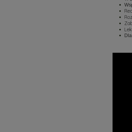
Wsp
Rea
Roz
Zab
Lek
Dla