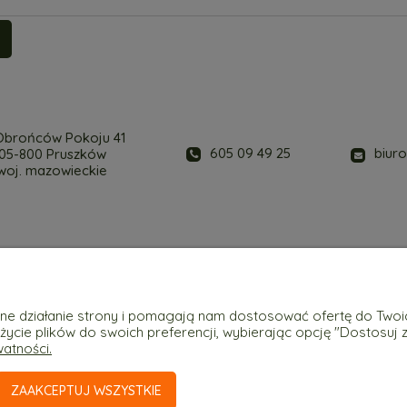
 Obrońców Pokoju 41
biur
605 09 49 25
05-800 Pruszków
woj. mazowieckie
Płatności i dostawa
Informacje
awne działanie strony i pomagają nam dostosować ofertę do Two
Formy płatności
Polityka prywatn
użycie plików do swoich preferencji, wybierając opcję "Dostosuj 
Czas i koszty dostawy
Zwroty i reklama
watności.
Czas realizacji zamówienia
ZAAKCEPTUJ WSZYSTKIE