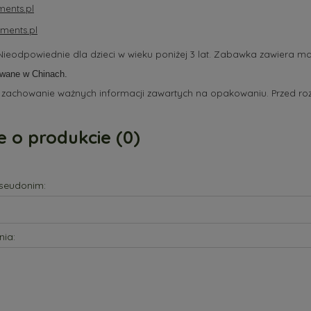
ents.pl
ments.pl
ieodpowiednie dla dzieci w wieku poniżej 3 lat. Zabawka zawiera ma
wane w Chinach.
 zachowanie ważnych informacji zawartych na opakowaniu. Przed ro
e o produkcie (0)
pseudonim:
nia: