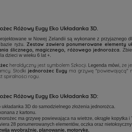
ożec Różowy Eugy E
k
o Układanka 3D.
rojektowane w Nowej Zelandii są wykonane z przyjaznego dla
Zestaw zawiera ponumerowane elementy ukła
 bazie ryżu.
nia ślicznego, magicznego, różowego jednorożca
. Zbi
la dzieci w wieku 6 lat +.
żec
heraldyczny jest symbolem Szkocji.
że j
Legenda mówi,
amcy. Słodki
jednorożec Eugy
ma grzywę "powiewającą" na 
t spiralności rogu.
ożec Różowy Eugy E
k
o Układanka 3D:
 układanka 3D do samodzielnego złożenia jednorożca.
onana z kartonu.
norożec ma grzywę powiewająca na wietrze, okrągłe kopytka i "
iera 28 ponumerowanych elementów, oczka oraz nietoksyczny 
wija wyobraźnię, planowanie, motorykę.