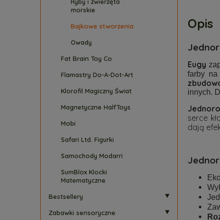
Ryby i zwierzęta
morskie
Opis
Bajkowe stworzenia
Owady
Jednor
Fat Brain Toy Co
Eugy
zap
farby na
Flamastry Do-A-Dot-Art
zbudowa
Klorofil Magiczny Świat
innych. D
Magnetyczne HalfToys
Jednoro
serce kł
Mobi
dają efek
Safari Ltd. Figurki
Samochody Modarri
Jednor
SumBlox Klocki
Eko
Matematyczne
Wyk
Bestsellery
Jed
Zaw
Zabawki sensoryczne
Roz