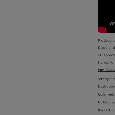
Producent
Dodoland
417 Three
Kamo, Wh
http://ww
sales@eu
Dystrybuto
QElements
Ul. Obrońc
05-800 Pr