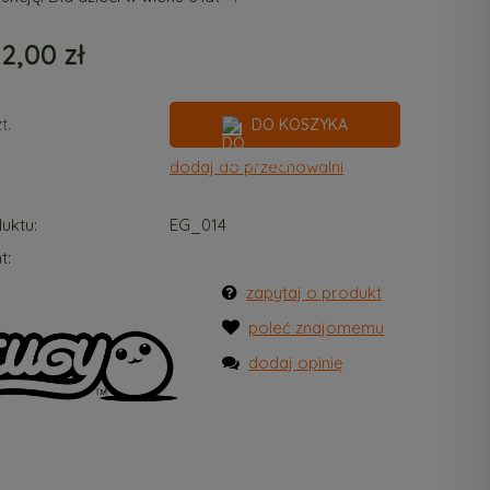
2,00 zł
t.
DO KOSZYKA
dodaj do przechowalni
uktu:
EG_014
t:
zapytaj o produkt
poleć znajomemu
dodaj opinię