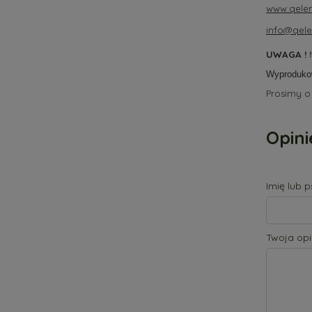
www.qelem
info@qele
UWAGA !
N
Wyproduko
Prosimy o
Opini
Imię lub 
Twoja opi