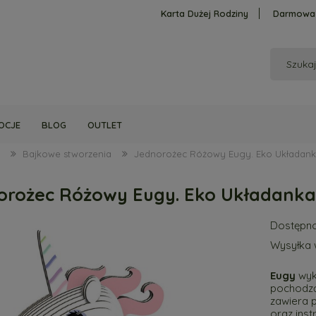
Karta Dużej Rodziny
Darmowa 
OCJE
BLOG
OUTLET
Bajkowe stworzenia
Jednorożec Różowy Eugy. Eko Układan
orożec Różowy Eugy. Eko Układanka
Dostępno
Wysyłka 
Eugy
wyk
pochodzą
zawiera 
oraz instr