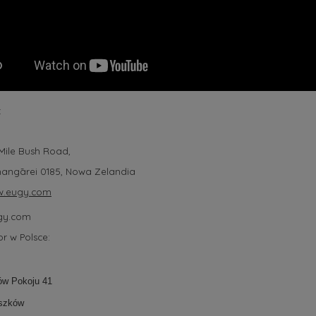
:
 Mile Bush Road,
angārei 0185, Nowa Zelandia
w.eugy.com
gy.com
r w Polsce:
ów Pokoju 41
uszków