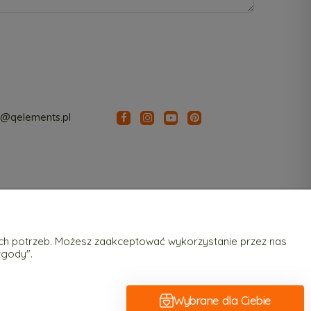
o@qelements.pl
O nas
ich potrzeb. Możesz zaakceptować wykorzystanie przez nas
ości
Kontakt i dane firmy
zgody".
cje
O firmie