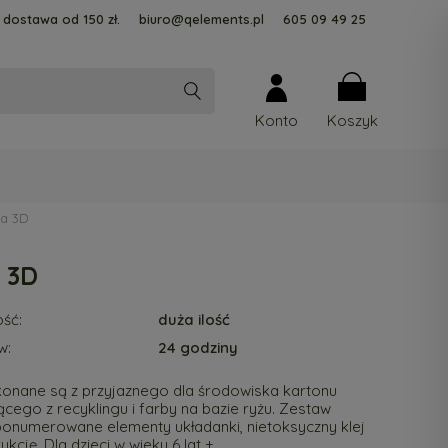
dostawa od 150 zł.
biuro@qelements.pl
605 09 49 25
Konto
ka 3D
 3D
ść:
duża ilość
w:
24 godziny
onane są z przyjaznego dla środowiska kartonu
cego z recyklingu i farby na bazie ryżu. Zestaw
ponumerowane elementy układanki, nietoksyczny klej
ukcję. Dla dzieci w wieku 6 lat +.