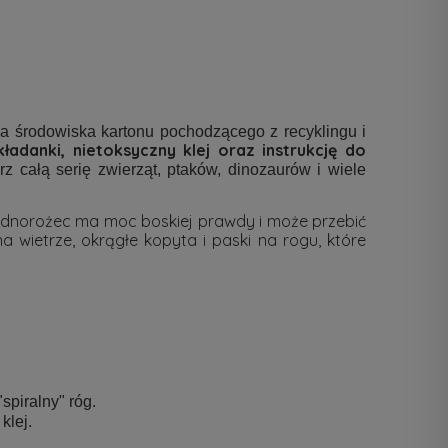
 środowiska kartonu pochodzącego z recyklingu i
danki, nietoksyczny klej oraz instrukcję do
erz całą serię zwierząt, ptaków, dinozaurów i wiele
ednorożec ma moc boskiej prawdy i może przebić
wietrze, okrągłe kopyta i paski na rogu, które
spiralny" róg.
klej.