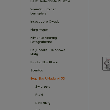
Bellzi Jedwabiste Pluszaki
WiemTo - Kölner
Lernspiele
Insect Lore Owady
Mary Meyer
Kiimento Aparaty
Fotograficzne
HeyDoodle Silikonowe
Maty
Binabo Eko Klocki
Scentco
Eugy Eko Układanki 3D
Zwierzęta
Ptaki
Dinozaury