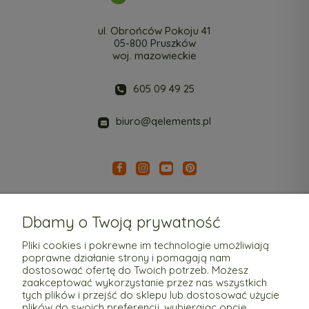
ul. Obrońców Pokoju 41
05-800 Pruszków
woj. mazowieckie
605 09 49 25
biuro@qelements.pl
Dbamy o Twoją prywatność
Pliki cookies i pokrewne im technologie umożliwiają
poprawne działanie strony i pomagają nam
Pomoc
dostosować ofertę do Twoich potrzeb. Możesz
zaakceptować wykorzystanie przez nas wszystkich
tych plików i przejść do sklepu lub dostosować użycie
Moje konto
plików do swoich preferencji, wybierając opcję