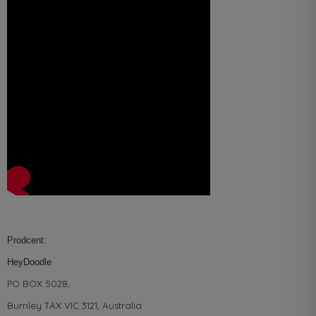
Prodcent:
HeyDoodle
PO BOX 5028,
Burnley TAX VIC 3121, Australia