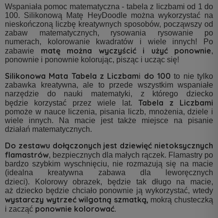
Wspaniała pomoc matematyczna - tabela z liczbami od 1 do
100. Silikonową Matę HeyDoodle można wykorzystać na
nieskończoną liczbę kreatywnych sposobów, począwszy od
zabaw matematycznych, rysowania rysowanie po
numerach, kolorowanie kwadratów i wiele innych! Po
matę można wyczyścić i użyć ponownie
zabawie
,
ponownie i ponownie kolorując, pisząc i ucząc się!
Silikonowa Mata Tabela z Liczbam
do 100
i
to nie tylko
zabawka kreatywna, ale to przede wszystkim wspaniałe
narzędzie do nauki matematyki, z którego dziecko
Tabela z Liczbami
będzie korzystać przez wiele lat.
pomoże w nauce liczenia, pisania liczb, mnożenia, dziele i
wiele innych. Na macie jest także miejsce na pisanie
działań matematycznych.
Do zestawu dołączonych jest dziewięć nietoksycznych
flamastrów
, bezpiecznych dla małych rączek. Flamastry po
bardzo szybkim wyschnięciu, nie rozmazują się na macie
(idealna kreatywna zabawa dla leworęcznych
dzieci).
Kolorowy obrazek, będzie tak długo na macie,
aż dziecko będzie chciało ponownie ją wykorzystać, wtedy
wystarczy wytrzeć wilgotną szmatką,
mokrą chusteczką
ponownie kolorować.
i zacząć