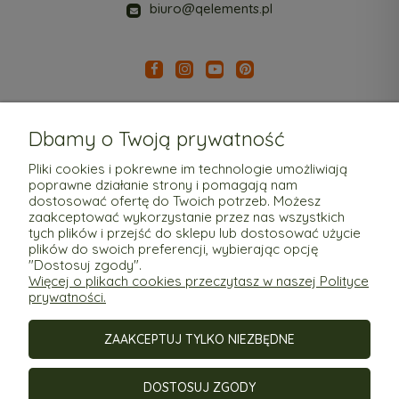
biuro@qelements.pl
Dbamy o Twoją prywatność
Pliki cookies i pokrewne im technologie umożliwiają
poprawne działanie strony i pomagają nam
Pomoc
dostosować ofertę do Twoich potrzeb. Możesz
zaakceptować wykorzystanie przez nas wszystkich
tych plików i przejść do sklepu lub dostosować użycie
Moje konto
plików do swoich preferencji, wybierając opcję
"Dostosuj zgody".
Więcej o plikach cookies przeczytasz w naszej Polityce
Płatności i dostawa
prywatności.
ZAAKCEPTUJ TYLKO NIEZBĘDNE
Informacje
O nas
DOSTOSUJ ZGODY