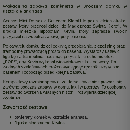
Wakacyjna zabawa zamknięta w uroczym domku w
kształcie ananasa!
Ananas Mini Domek z Basenem Klorofil to pełen letnich atrakcji
zestaw, który przenosi dzieci do Magicznego Świata Klorofil. W
środku mieszka hipopotam Kevin, który zaprasza swoich
przyjaciół na wspólną zabawę przy basenie.
Po otwarciu domku dzieci odkryją przebieralnię, zjeżdżalnię oraz
trampolinę prowadzącą prosto do basenu. Wystarczy ustawić
figurkę na trampolinie, nacisnąć przycisk i uruchomić efekt
„POP!”
, aby Kevin wykonał widowiskowy skok do wody. Po
wodnych szaleństwach można wyciągnąć ręcznik ukryty pod
basenem i odpocząć przed kolejną zabawą.
Kompaktowy rozmiar sprawia, że domek świetnie sprawdzi się
zarówno podczas zabawy w domu, jak i w podróży. To doskonały
zestaw do tworzenia własnych historii i rozwijania dziecięcej
wyobraźni.
Zawartość zestawu:
otwierany domek w kształcie ananasa,
figurka hipopotama Kevina.