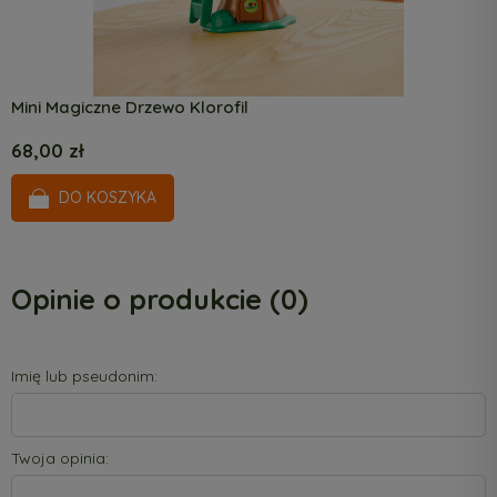
Mini Magiczne Drzewo Klorofil
M
68,00 zł
6
DO KOSZYKA
Opinie o produkcie (0)
Imię lub pseudonim:
Twoja opinia: