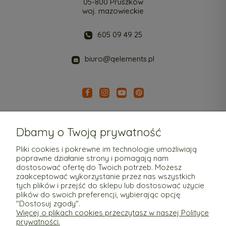
05-800 Pruszków
woj. mazowieckie
605 09 49 25
biuro@qelements.pl
Dbamy o Twoją prywatność
Pliki cookies i pokrewne im technologie umożliwiają
poprawne działanie strony i pomagają nam
Pomoc
dostosować ofertę do Twoich potrzeb. Możesz
zaakceptować wykorzystanie przez nas wszystkich
tych plików i przejść do sklepu lub dostosować użycie
Moje konto
plików do swoich preferencji, wybierając opcję
"Dostosuj zgody".
Więcej o plikach cookies przeczytasz w naszej Polityce
Płatności i dostawa
prywatności.