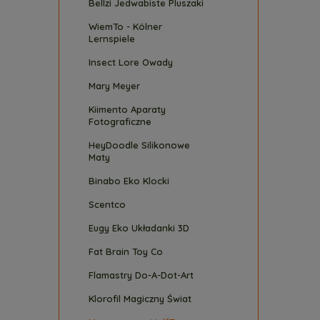
Bellzi Jedwabiste Pluszaki
WiemTo - Kölner
Lernspiele
Insect Lore Owady
Mary Meyer
Kiimento Aparaty
Fotograficzne
HeyDoodle Silikonowe
Maty
Binabo Eko Klocki
Scentco
Eugy Eko Układanki 3D
Fat Brain Toy Co
Flamastry Do-A-Dot-Art
Klorofil Magiczny Świat