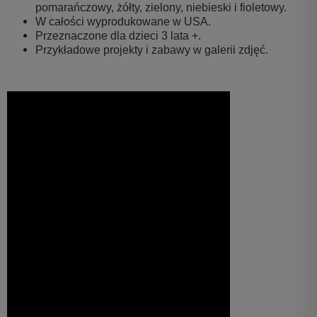
pomarańczowy, żółty, zielony, niebieski i fioletowy.
W całości wyprodukowane w USA.
Przeznaczone dla dzieci 3 lata +.
Przykładowe projekty i zabawy w galerii zdjęć.