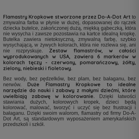
Flamastry Kropkowe stworzone przez Do-A-Dot Art
to
zmywalna farba w płynie w dużej, dopasowanej do rączek
dziecka butelce, zakończonej dużą, miękką gąbeczką, która
nie wysycha i zawsze pozostawia na kartce idealną kropkę.
Butelka zawiera nietoksyczną, zmywalną farbę, szybko
wysychającą, w żywych kolorach, która nie rozlewa się, ani
Zestaw flamastrów, w całości
nie rozpryskuje.
wyprodukowanych w USA, zawiera 6 markerów w
kolorach tęczy - czerwony, pomarańczowy, żółty,
zielony, niebieski i fioletowy.
Bez wody, bez pędzelków, bez plam, bez bałaganu, bez
Duże Flamastry Kropkowe to idealne
nerwów.
narzędzie do nauki i zabawy z małymi dziećmi, które
uwielbiają zabawę w kolorowanie
. Dzięki łatwości
stawiania dużych, kolorowych kropek, dzieci będą
kolorować, malować, tworzyć i uczyć się bez frustracji i
bałaganu. Dzięki swoim walorom, flamastry od firmy Do-A-
Dot Art, są standardowym wyposażeniem amerykańskich
przedszkoli i szkół.