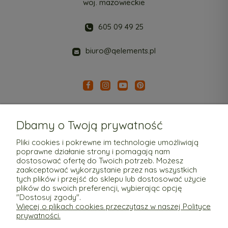
woj. mazowieckie
605 09 49 25
biuro@qelements.pl
Dbamy o Twoją prywatność
Pliki cookies i pokrewne im technologie umożliwiają
poprawne działanie strony i pomagają nam
Pomoc
dostosować ofertę do Twoich potrzeb. Możesz
zaakceptować wykorzystanie przez nas wszystkich
tych plików i przejść do sklepu lub dostosować użycie
Moje konto
plików do swoich preferencji, wybierając opcję
"Dostosuj zgody".
Więcej o plikach cookies przeczytasz w naszej Polityce
Płatności i dostawa
prywatności.