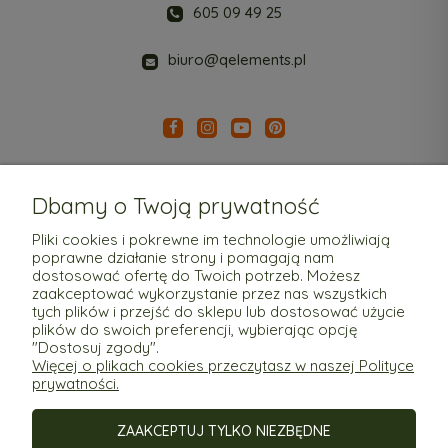
605 09 49 25
biuro@qelements.pl
Dbamy o Twoją prywatność
Pliki cookies i pokrewne im technologie umożliwiają
poprawne działanie strony i pomagają nam
Pomoc
dostosować ofertę do Twoich potrzeb. Możesz
zaakceptować wykorzystanie przez nas wszystkich
tych plików i przejść do sklepu lub dostosować użycie
Moje konto
plików do swoich preferencji, wybierając opcję
"Dostosuj zgody".
Więcej o plikach cookies przeczytasz w naszej Polityce
Płatności i dostawa
prywatności.
ZAAKCEPTUJ TYLKO NIEZBĘDNE
Informacje