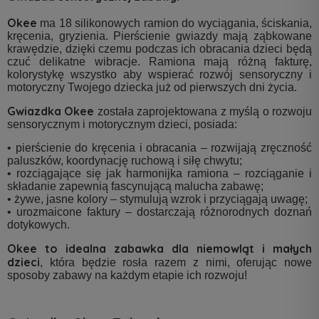
Okee
ma 18 silikonowych ramion do wyciągania, ściskania,
kręcenia, gryzienia. Pierścienie gwiazdy mają ząbkowane
krawędzie, dzięki czemu podczas ich obracania dzieci będą
czuć delikatne wibracje. Ramiona mają różną fakturę,
kolorystykę wszystko aby wspierać rozwój sensoryczny i
motoryczny Twojego dziecka już od pierwszych dni życia.
Gwiazdka Okee
została zaprojektowana z myślą o rozwoju
sensorycznym i motorycznym dzieci, posiada:
• pierścienie do kręcenia i obracania – rozwijają zręczność
paluszków, koordynację ruchową i siłę chwytu;
• rozciągające się jak harmonijka ramiona – rozciąganie i
składanie zapewnią fascynującą malucha zabawę;
• żywe, jasne kolory – stymulują wzrok i przyciągają uwagę;
• urozmaicone faktury – dostarczają różnorodnych doznań
dotykowych.
Okee to idealna zabawka dla niemowląt i małych
dzieci
, która będzie rosła razem z nimi, oferując nowe
sposoby zabawy na każdym etapie ich rozwoju!