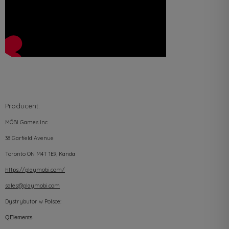
Producent:
MÖBI Games Inc
38 Garfield Avenue
Toronto ON M4T 1E9, Kanda
https://playmobi.com/
sales@playmobi.com
Dystrybutor w Polsce:
QElements