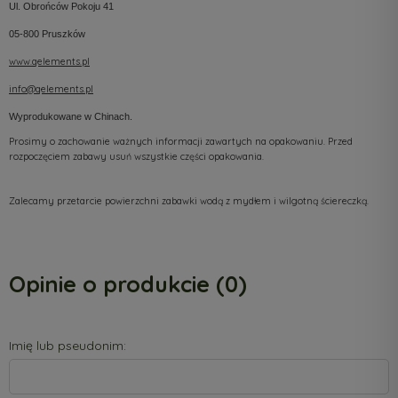
Ul. Obrońców Pokoju 41
05-800 Pruszków
www.qelements.pl
info@qelements.pl
Wyprodukowane w Chinach.
Prosimy o zachowanie ważnych informacji zawartych na opakowaniu. Przed
rozpoczęciem zabawy usuń wszystkie części opakowania.
Zalecamy przetarcie powierzchni zabawki wodą z mydłem i wilgotną ściereczką.
Opinie o produkcie (0)
Imię lub pseudonim: