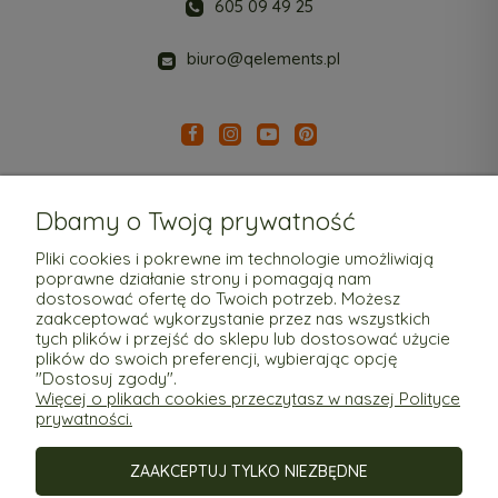
605 09 49 25
biuro@qelements.pl
Dbamy o Twoją prywatność
Pliki cookies i pokrewne im technologie umożliwiają
poprawne działanie strony i pomagają nam
Pomoc
dostosować ofertę do Twoich potrzeb. Możesz
zaakceptować wykorzystanie przez nas wszystkich
tych plików i przejść do sklepu lub dostosować użycie
Moje konto
plików do swoich preferencji, wybierając opcję
"Dostosuj zgody".
Więcej o plikach cookies przeczytasz w naszej Polityce
Płatności i dostawa
prywatności.
ZAAKCEPTUJ TYLKO NIEZBĘDNE
Informacje